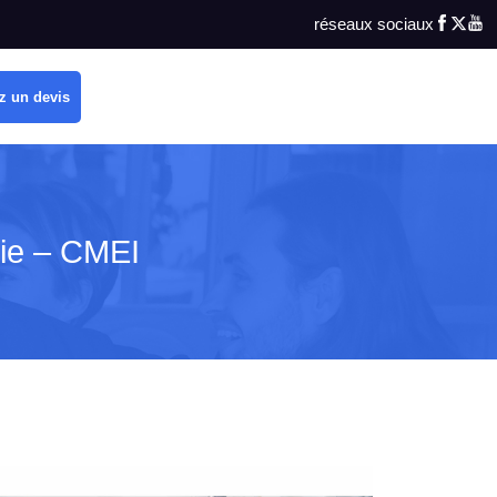
réseaux sociaux
z un devis
die – CMEI