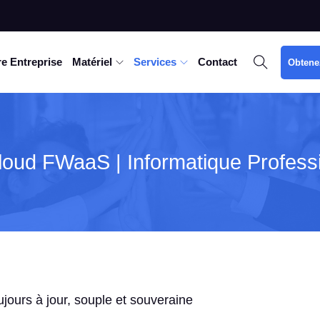
e Entreprise
Matériel
Services
Contact
Obtene
loud FWaaS | Informatique Profess
jours à jour, souple et souveraine