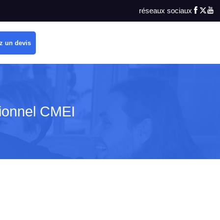
réseaux sociaux
z un devis
ionnel CMEI